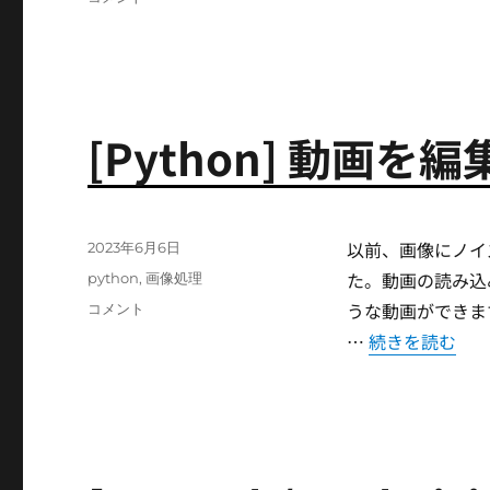
リ
torch.Tensor.scatter_
ー
を
理
解
す
る
[Python] 動画を
に
以前、画像にノイ
投
2023年6月6日
稿
た。動画の読み込
カ
python
,
画像処理
日:
テ
うな動画ができま
[Python]
コメント
ゴ
動
“[Python] 
…
続きを読む
リ
画
ー
を
編
集
す
る