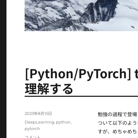
[Python/PyTorch] 
理解する
勉強の過程で登場した
投
2023年8月15日
稿
ついて以下のよう
カ
DeepLearning
,
python
,
日:
テ
pytorch
すが、めちゃめちゃ
ゴ
[Python/PyTorch]
コメント