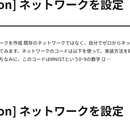
vision] ネットワークを設定
ークを作成 既存のネットワークではなく、自分でゼロからネ
てみます。ネットワークのコードは以下を使って、実装方法を
なみに、このコードはMNISTという0~9の数字 (2 …
chvision] ネットワークを設定する (3)” の
vision] ネットワークを設定