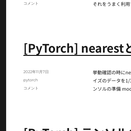
テ
それをうまく利用
[PyTorch/torchvision]
コメント
ゴ
ネ
リ
ッ
ー
ト
ワ
ー
ク
[PyTorch] nearest
を
設
定
す
る
挙動確認の時にne
投
2022年11月7日
(1)
稿
イズのデータを1
カ
pytorch
に
日:
テ
ンソルの準備 mode
[PyTorch]
コメント
ゴ
nearest
リ
と
ー
nearest-
exact
に