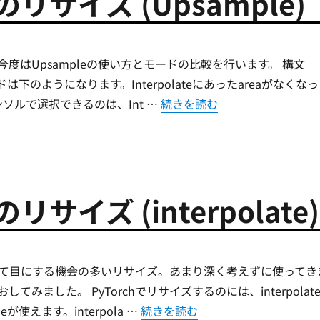
ルのリサイズ (Upsample)
度はUpsampleの使い方とモードの比較を行います。 構文
ードは下のようになります。Interpolateにあったareaがなくなっ
“[PyTorch] テンソルのリサイズ (
ソルで選択できるのは、Int …
続きを読む
のリサイズ (interpolate)
て目にする機会の多いリサイズ。あまり深く考えずに使ってき
てみました。 PyTorchでリサイズするのには、interpolat
“[PyTorch] テンソルのリサイズ (inte
eが使えます。interpola …
続きを読む