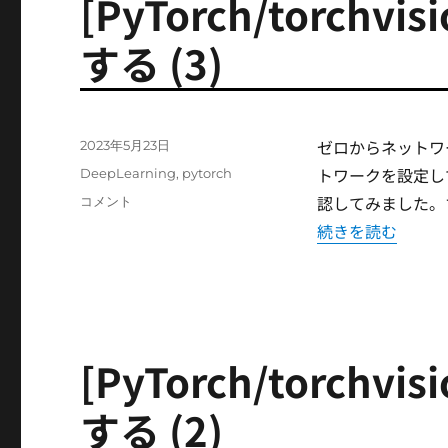
[PyTorch/torch
に
する (3)
ゼロからネットワ
投
2023年5月23日
稿
トワークを設定し
カ
DeepLearning
,
pytorch
日:
テ
認してみました。ち
[PyTorch/torchvision]
コメント
ゴ
ネ
“[PyTorch/tor
続きを読む
リ
ッ
ー
ト
ワ
ー
ク
を
[PyTorch/torch
設
定
する (2)
す
る