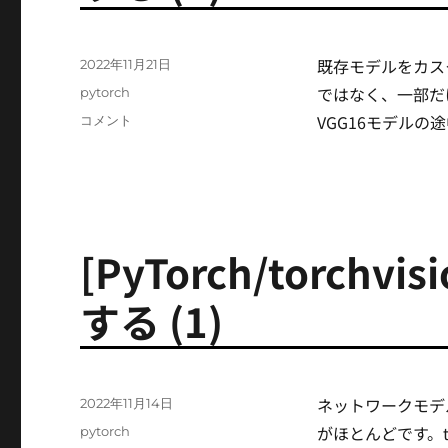
(3)
に
既存モデルをカスタ
投
2022年11月21日
稿
ではなく、一部だ
カ
pytorch
日:
テ
VGG16モデルの途
[PyTorch/torchvision]
コメント
ゴ
ネ
リ
ッ
ー
ト
ワ
ー
ク
[PyTorch/torch
を
設
する (1)
定
す
る
(2)
に
ネットワークモデ
投
2022年11月14日
稿
がほとんどです。t
カ
pytorch
日: