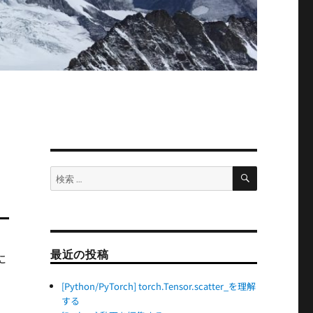
検
検
索
索:
最近の投稿
に
[Python/PyTorch] torch.Tensor.scatter_を理解
Tensor.scatter_を理解する” の
する