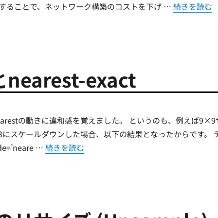
“[PyTorch
することで、ネットワーク構築のコストを下げ …
続きを読む
とnearest-exact
arestの動きに違和感を覚えました。 というのも、例えば9×9
/3にスケールダウンした場合、以下の結果となったからです。 
“[PyTorch] nearestとnearest-exact” の
=’neare …
続きを読む