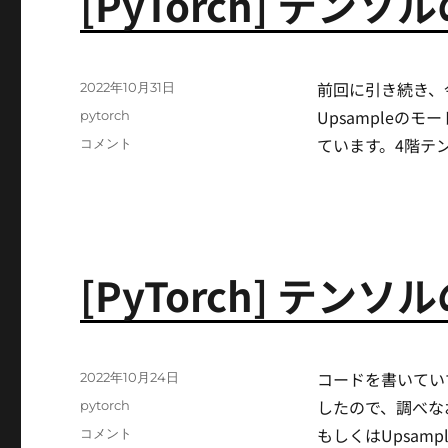
[PyTorch] テンソ
前回に引き続き、今
投
2022年10月31日
稿
Upsampleのモ
カ
pytorch
日:
テ
ています。4階テン
[PyTorch]
コメント
ゴ
テ
リ
ン
ー
ソ
ル
の
リ
[PyTorch] テンソル
サ
イ
ズ
(Upsample)
に
コードを書いてい
投
2022年10月24日
稿
したので、調べなおし
カ
pytorch
日:
テ
もしくはUpsampl
[PyTorch]
コメント
ゴ