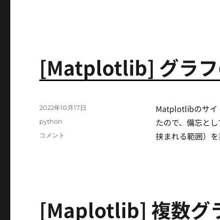
テ
リ
ン
ー
ソ
ル
の
リ
[Matplotlib] 
サ
イ
ズ
(interpolate)
に
Matplotli
投
2022年10月17日
稿
たので、備忘とし
カ
python
日:
テ
挟まれる範囲）を
[Matplotlib]
コメント
ゴ
グ
リ
ラ
ー
フ
の
塗
り
[Maplotlib] 
つ
ぶ