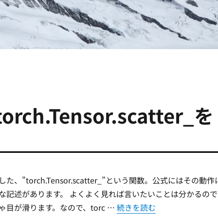
torch.Tensor.scatter_を
、”torch.Tensor.scatter_”という関数。公式にはその動作
な記述があります。 よくよく見れば言いたいことは分かるので
“[Python/PyTorch] torch.
目が滑ります。なので、torc …
続きを読む