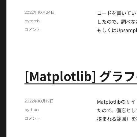
(Upsample)
に
コードを書いてい
投
2022年10月24日
稿
したので、調べなおし
カ
pytorch
日:
テ
もしくはUpsampl
[PyTorch]
コメント
ゴ
テ
リ
ン
ー
ソ
ル
の
リ
[Matplotlib] 
サ
イ
ズ
(interpolate)
に
Matplotli
投
2022年10月17日
稿
たので、備忘とし
カ
python
日:
テ
挟まれる範囲）を
[Matplotlib]
コメント
ゴ
グ
リ
ラ
ー