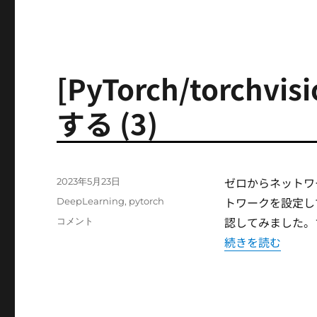
ー
を
編
集
す
る
[PyTorch/torch
に
する (3)
ゼロからネットワ
投
2023年5月23日
稿
トワークを設定し
カ
DeepLearning
,
pytorch
日:
テ
認してみました。ち
[PyTorch/torchvision]
コメント
ゴ
ネ
“[PyTorch/tor
続きを読む
リ
ッ
ー
ト
ワ
ー
ク