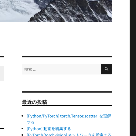
検
検
索
索:
最近の投稿
[Python/PyTorch] torch.Tensor.scatter_を理解
する
[Python] 動画を編集する
[PyTorch/torchvision] ネットワークを設定する