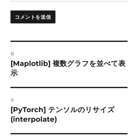
投
前
稿
[Maplotlib] 複数グラフを並べて表
前
ナ
の
示
投
ビ
稿:
ゲ
次
[PyTorch] テンソルのリサイズ
次
ー
の
(interpolate)
シ
投
稿: