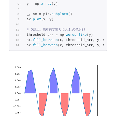
y = np.
array
(
y
)
_, ax = plt.
subplots
()
ax.
plot
(
x, y
)
# 0以上、0未満で塗りつぶしの色分け
threshold_arr = np.
zeros_like
(
y
)
ax.
fill_between
(
x, threshold_arr, y, where=
ax.
fill_between
(
x, threshold_arr, y, where=