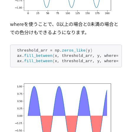
whereを使うことで、0以上の場合と0未満の場合と
での色分けもできるようになります。
threshold_arr = np.
zeros_like
(
y
)
ax.
fill_between
(
x, threshold_arr, y, where=y 
>
= 
ax.
fill_between
(
x, threshold_arr, y, where=y 
<
 t