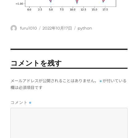
投
投
カ
furu1010
2022年10月17日
python
稿
稿
テ
者
日:
ゴ
リ
ー
コメントを残す
メールアドレスが公開されることはありません。
が付いている
※
欄は必須項目です
コメント
※