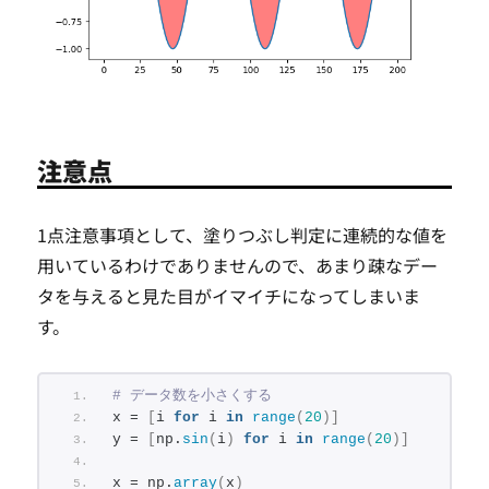
注意点
1点注意事項として、塗りつぶし判定に連続的な値を
用いているわけでありませんので、あまり疎なデー
タを与えると見た目がイマイチになってしまいま
す。
# データ数を小さくする
x = 
[
i 
for
 i 
in
range
(
20
)]
y = 
[
np.
sin
(
i
)
for
 i 
in
range
(
20
)]
x = np.
array
(
x
)