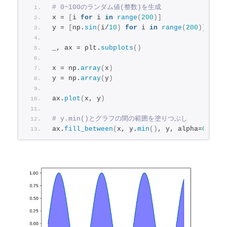
# 0~100のランダム値(整数)を生成
x = 
[
i 
for
 i 
in
range
(
200
)]
y = 
[
np.
sin
(
i/
10
)
for
 i 
in
range
(
200
)]
_, ax = plt.
subplots
()
x = np.
array
(
x
)
y = np.
array
(
y
)
ax.
plot
(
x, y
)
# y.min()とグラフの間の範囲を塗りつぶし
ax.
fill_between
(
x, y.
min
()
, y, alpha=
0.5
, c