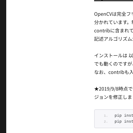
OpenCVは完
分かれています。制
contribに含
記述アルゴリズム
インストールは 以
でも動くのですが、
なお、contri
★2019/9/8時
ジョンを修正しま
pip ins
pip ins