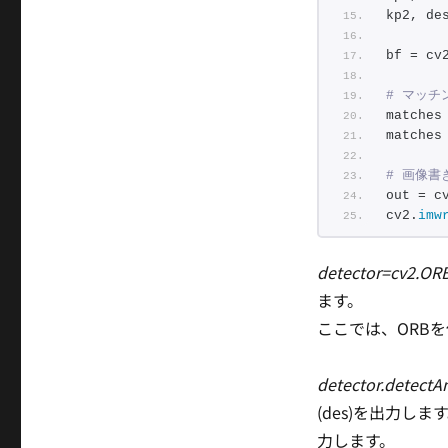
kp2, de
bf = cv
# マッチ
matches
matches
# 画像書
out = c
cv2.
imw
detector=cv2.ORB
ます。
ここでは、ORB
detector.detect
(des)を出力しま
力します。