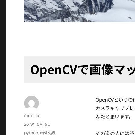
OpenCVで画像
OpenCVとい
カメラキャリブレ
んだと思います。
投
furu1010
稿
投
2019年6月16日
者
稿
その道の人には怒
カ
python
,
画像処理