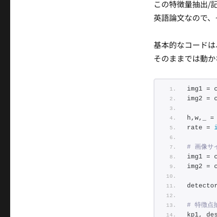
この特徴量抽出/
英語論文なので、
基本的なコードは
そのままでは動か
img1 = 
img2 = 
h,w,_ =
rate = 
# 画像サ
img1 = 
img2 = 
detecto
# 特徴点
kp1, de