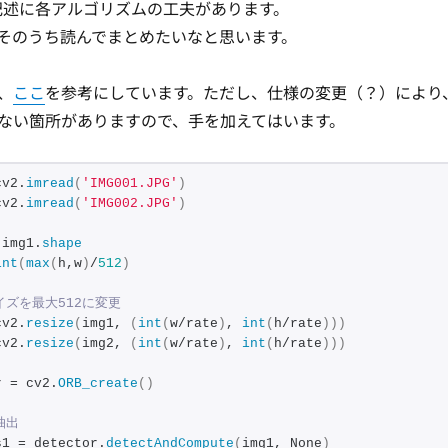
記述に各アルゴリズムの工夫があります。
そのうち読んでまとめたいなと思います。
、
ここ
を参考にしています。ただし、仕様の変更（？）により
ない箇所がありますので、手を加えてはいます。
cv2.
imread
(
'IMG001.JPG'
)
cv2.
imread
(
'IMG002.JPG'
)
 img1.
shape
int
(
max
(
h,w
)
/
512
)
イズを最大512に変更
cv2.
resize
(
img1, 
(
int
(
w/rate
)
, 
int
(
h/rate
)))
cv2.
resize
(
img2, 
(
int
(
w/rate
)
, 
int
(
h/rate
)))
r = cv2.
ORB_create
()
抽出
s1 = detector.
detectAndCompute
(
img1, None
)