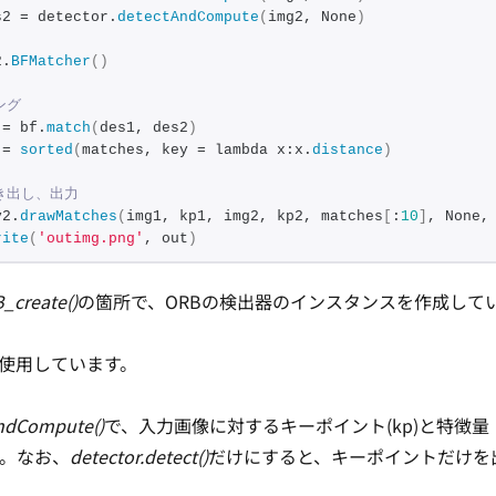
s2 = detector.
detectAndCompute
(
img2, None
)
2.
BFMatcher
()
ング
 = bf.
match
(
des1, des2
)
 = 
sorted
(
matches, key = lambda x:x.
distance
)
き出し、出力
v2.
drawMatches
(
img1, kp1, img2, kp2, matches
[
:
10
]
, None,
rite
(
'outimg.png'
, out
)
_create()
の箇所で、ORBの検出器のインスタンスを作成して
を使用しています。
AndCompute()
で、入力画像に対するキーポイント(kp)と特徴量
す。なお、
detector.detect()
だけにすると、キーポイントだけを