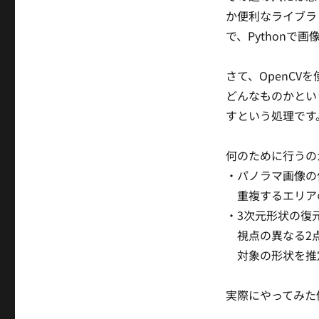
日:
テ
か便利なライブラ
ゴ
で、Pythonで
リ
ー
さて、OpenC
どんなものかとい
すという処理です
何のために行うの
・パノラマ画像の
重複するエリアの
・3次元形状の復
視点の異なる2点
対象の形状を推
実際にやってみた